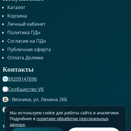
Каталог
Корзина
Личный кабинет
Политика ПДн
Согласие на ПДн
Публичная оферта
Оплата Долями
Контакты
89209147696
Сообщество VK
г. Вязники, ул. Ленина 26Б
г. Вязники, ул. Ленина 59
Мы используем cookie для работы сайта и аналитики.
Подробнее в
политике обработки персональных
данных
.
Чем можно оплатить